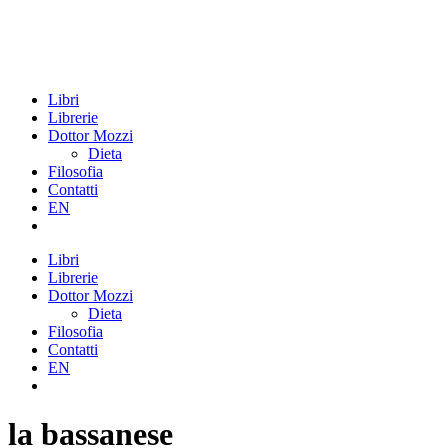
Libri
Librerie
Dottor Mozzi
Dieta
Filosofia
Contatti
EN
Libri
Librerie
Dottor Mozzi
Dieta
Filosofia
Contatti
EN
la bassanese