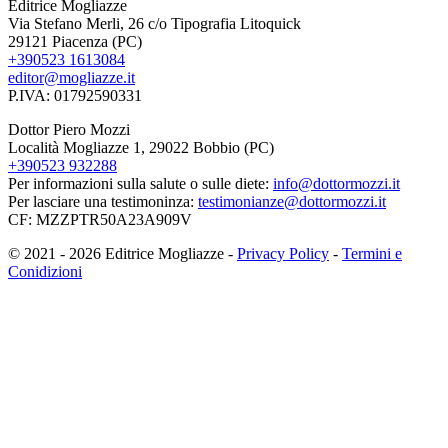
Editrice Mogliazze
Via Stefano Merli, 26 c/o Tipografia Litoquick
29121 Piacenza (PC)
+390523 1613084
editor@mogliazze.it
P.IVA: 01792590331
Dottor Piero Mozzi
Località Mogliazze 1, 29022 Bobbio (PC)
+390523 932288
Per informazioni sulla salute o sulle diete:
info@dottormozzi.it
Per lasciare una testimoninza:
testimonianze@dottormozzi.it
CF: MZZPTR50A23A909V
© 2021 - 2026 Editrice Mogliazze -
Privacy Policy
-
Termini e
Conidizioni