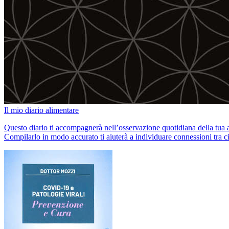
Il mio diario alimentare
Questo diario ti accompagnerà nell’osservazione quotidiana della tua al
Compilarlo in modo accurato
ti aiuterà a individuare connessioni tra c