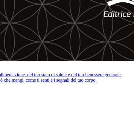
imentazione, del tuo stato di salute e del tuo benessere generale.
iò che mangi, come ti senti e i segnali del tuo corpo.