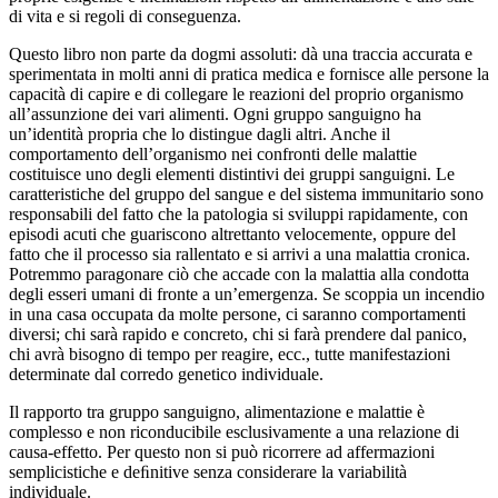
di vita e si regoli di conseguenza.
Questo libro non parte da dogmi assoluti: dà una traccia accurata e
sperimentata in molti anni di pratica medica e fornisce alle persone la
capacità di capire e di collegare le reazioni del proprio organismo
all’assunzione dei vari alimenti. Ogni gruppo sanguigno ha
un’identità propria che lo distingue dagli altri. Anche il
comportamento dell’organismo nei confronti delle malattie
costituisce uno degli elementi distintivi dei gruppi sanguigni. Le
caratteristiche del gruppo del sangue e del sistema immunitario sono
responsabili del fatto che la patologia si sviluppi rapidamente, con
episodi acuti che guariscono altrettanto velocemente, oppure del
fatto che il processo sia rallentato e si arrivi a una malattia cronica.
Potremmo paragonare ciò che accade con la malattia alla condotta
degli esseri umani di fronte a un’emergenza. Se scoppia un incendio
in una casa occupata da molte persone, ci saranno comportamenti
diversi; chi sarà rapido e concreto, chi si farà prendere dal panico,
chi avrà bisogno di tempo per reagire, ecc., tutte manifestazioni
determinate dal corredo genetico individuale.
Il rapporto tra gruppo sanguigno, alimentazione e malattie è
complesso e non riconducibile esclusivamente a una relazione di
causa-effetto. Per questo non si può ricorrere ad affermazioni
semplicistiche e deﬁnitive senza considerare la variabilità
individuale.