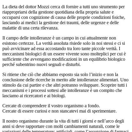
La dieta del dottor Mozzi cerca di fornire a tutti uno strumento per
riappropriarsi della gestione quotidiana della propria salute e
occuparsi con cognizione di causa delle proprie condizioni ﬁsiche,
lasciando ai medici la gestione dei traumi, delle urgenze e delle
malattie di una certa rilevanza.
Il campo delle intolleranze è un campo in cui attualmente non
esistono certezze. La verità assoluta risiede solo in noi stessi e ci si
può avvicinare ad essa accostando tra loro tante piccole verità. I
meccanismi biologici di un essere vivente sono molteplici per cui è
sufﬁciente che avvengano modiﬁcazioni in un equilibrio biologico
perché subentrino nuovi segnali e disturbi.
Si ritiene che ciò che abbiamo esposto sia solo l’inizio e non la
conclusione delle ricerche in merito alle intolleranze alimentari. Uno
stimolo da cui partire e che altri potranno sviluppare. Scoprire tutti i
meccanismi e i processi sottesi alle intolleranze è un compito che
lasciamo ai ricercatori e ai biologi.
Cercate di comprendere il vostro organismo a fondo.
Cercate di essere curiosi e non stancatevi mai di sperimentare.
Il nostro organismo durante la vita di tutti i giorni e nell’arco degli
anni si deve rapportare con molti cambiamenti naturali, come le
variazioni delle temperature; artiﬁciali, come l’assunzione di farmaci