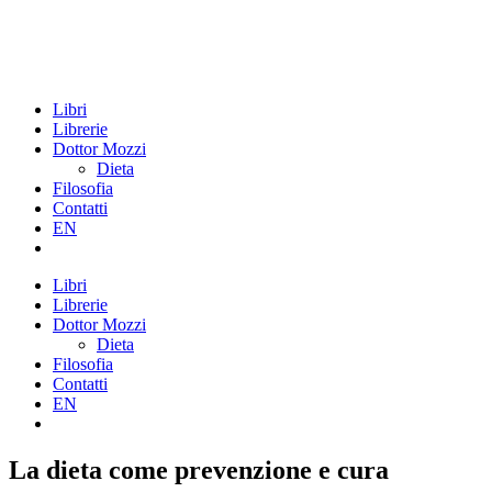
Libri
Librerie
Dottor Mozzi
Dieta
Filosofia
Contatti
EN
Libri
Librerie
Dottor Mozzi
Dieta
Filosofia
Contatti
EN
La dieta come prevenzione e cura