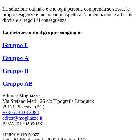
La soluzione ottimale è che ogni persona comprenda se stessa, le
proprie esigenze e inclinazioni rispetto all’alimentazione e allo stile
di vita e si regoli di conseguenza.
La dieta secondo il gruppo sanguigno
Gruppo 0
Gruppo A
Gruppo B
Gruppo AB
Editrice Mogliazze
Via Stefano Merli, 26 c/o Tipografia Litoquick
29121 Piacenza (PC)
+390523 1613084
editor@mogliazze.it
P.IVA: 01792590331
Dottor Piero Mozzi
Località Mogliazze 1, 29022 Bobbio (PC)