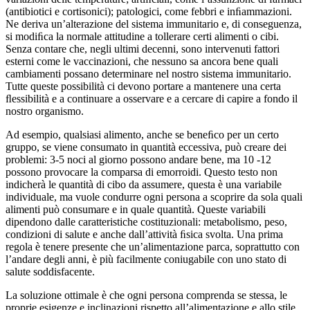
(antibiotici e cortisonici); patologici, come febbri e inﬁammazioni.
Ne deriva un’alterazione del sistema immunitario e, di conseguenza,
si modiﬁca la normale attitudine a tollerare certi alimenti o cibi.
Senza contare che, negli ultimi decenni, sono intervenuti fattori
esterni come le vaccinazioni, che nessuno sa ancora bene quali
cambiamenti possano determinare nel nostro sistema immunitario.
Tutte queste possibilità ci devono portare a mantenere una certa
ﬂessibilità e a continuare a osservare e a cercare di capire a fondo il
nostro organismo.
Ad esempio, qualsiasi alimento, anche se beneﬁco per un certo
gruppo, se viene consumato in quantità eccessiva, può creare dei
problemi: 3-5 noci al giorno possono andare bene, ma 10 -12
possono provocare la comparsa di emorroidi. Questo testo non
indicherà le quantità di cibo da assumere, questa è una variabile
individuale, ma vuole condurre ogni persona a scoprire da sola quali
alimenti può consumare e in quale quantità. Queste variabili
dipendono dalle caratteristiche costituzionali: metabolismo, peso,
condizioni di salute e anche dall’attività ﬁsica svolta. Una prima
regola è tenere presente che un’alimentazione parca, soprattutto con
l’andare degli anni, è più facilmente coniugabile con uno stato di
salute soddisfacente.
La soluzione ottimale è che ogni persona comprenda se stessa, le
proprie esigenze e inclinazioni rispetto all’alimentazione e allo stile