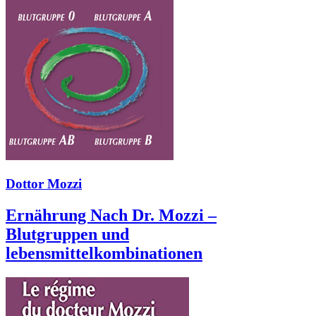
Dottor Mozzi
Ernährung Nach Dr. Mozzi –
Blutgruppen und
lebensmittelkombinationen