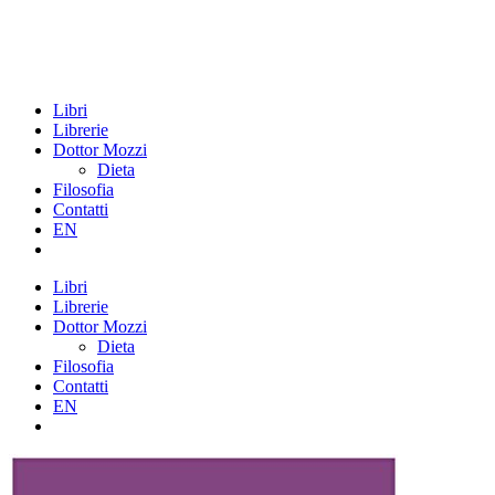
Libri
Librerie
Dottor Mozzi
Dieta
Filosofia
Contatti
EN
Libri
Librerie
Dottor Mozzi
Dieta
Filosofia
Contatti
EN