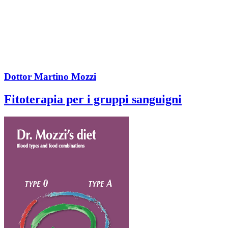
Dottor Martino Mozzi
Fitoterapia per i gruppi sanguigni